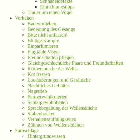
Schnabeldefekte
Einrichtungstipps
Trauer um einen Vogel
Verhalten
Badevorlieben
Bedeutung des Gesangs
Bitte nicht anfassen!
Blutige Kämpfe
Einparfümieren
Flugfaule Vögel
Freundschaften pflegen
Gleichgeschlechtliche Paare und Freundschaften
Körpersprache der Wellis
Kot fressen
Lautäußerungen und Geräusche
Nächtliches Geflatter
Nagetrieb
Partnerwahlkriterien
Schlafgewohnheiten
Sprachbegabung der Wellensittiche
Stubenhocker
Verhaltensauffälligkeiten
Zähmen von Wellensittichen
Farbschläge
Hintergrundwissen