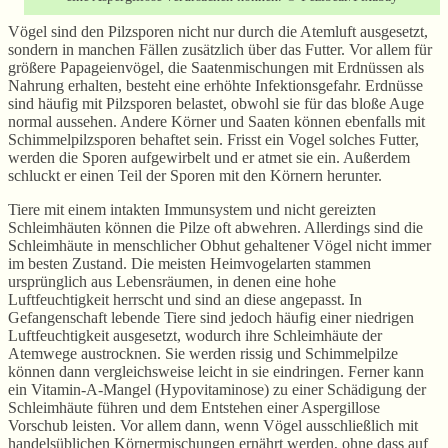
Vögel sind den Pilzsporen nicht nur durch die Atemluft ausgesetzt,
sondern in manchen Fällen zusätzlich über das Futter. Vor allem für
größere Papageienvögel, die Saatenmischungen mit Erdnüssen als
Nahrung erhalten, besteht eine erhöhte Infektionsgefahr. Erdnüsse
sind häufig mit Pilzsporen belastet, obwohl sie für das bloße Auge
normal aussehen. Andere Körner und Saaten können ebenfalls mit
Schimmelpilzsporen behaftet sein. Frisst ein Vogel solches Futter,
werden die Sporen aufgewirbelt und er atmet sie ein. Außerdem
schluckt er einen Teil der Sporen mit den Körnern herunter.
Tiere mit einem intakten Immunsystem und nicht gereizten
Schleimhäuten können die Pilze oft abwehren. Allerdings sind die
Schleimhäute in menschlicher Obhut gehaltener Vögel nicht immer
im besten Zustand. Die meisten Heimvogelarten stammen
ursprünglich aus Lebensräumen, in denen eine hohe
Luftfeuchtigkeit herrscht und sind an diese angepasst. In
Gefangenschaft lebende Tiere sind jedoch häufig einer niedrigen
Luftfeuchtigkeit ausgesetzt, wodurch ihre Schleimhäute der
Atemwege austrocknen. Sie werden rissig und Schimmelpilze
können dann vergleichsweise leicht in sie eindringen. Ferner kann
ein Vitamin-A-Mangel (Hypovitaminose) zu einer Schädigung der
Schleimhäute führen und dem Entstehen einer Aspergillose
Vorschub leisten. Vor allem dann, wenn Vögel ausschließlich mit
handelsüblichen Körnermischungen ernährt werden, ohne dass auf