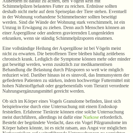
Außerdem ist darauf zu achten, den Vögeln kein mit
Schimmelpilzen belastetes Futter zu reichen. Erdnüsse sollten
deshalb nicht mehr auf dem Speiseplan der Tiere stehen. Eventuell
in der Wohnung vorhandene Schimmelnester sollten beseitigt
werden. Sind die Wände der Wohnung stark verschimmelt, ist ein
Umzug in Erwägung zu ziehen. Denn auch Menschen können an
einer Aspergillose oder anderen gravierenden Lungenleiden
erkranken, wenn sie ständig Schimmelpilzsporen einatmen.
Eine vollständige Heilung der Aspergillose ist bei Vögeln meist
nicht zu erwarten. Die betroffenen Tiere bleiben häufig zeitlebens
chronisch krank. Lediglich die Symptome können mehr oder minder
gut beseitigt werden, wenn zusätzlich zur medikamentösen
Behandlung die Belastung durch Pilzsporen so weit wie möglich
reduziert wird. Darüber hinaus ist es sinnvoll, das Immunsystem der
gefiederten Patienten zu stärken, indem hochwertige Futtermittel mit
hohen Nährstoffgehalt oder gegebenenfalls vom Tierarzt verordnete
Nahrungsergänzungsmittel gereicht werden.
Ob sich im Körper eines Vogels Granulome befinden, lässt sich
beispielsweise durch eine Untersuchung mit einem Endoskop
feststellen. Erfahrene Tierärzte können eine solche Untersuchung
meist durchführen, allerdings ist dafür eine
Narkose
erforderlich.
Besteht der begründete Verdacht, dass ein Vogel Pilzgranulome im
Körper haben könnte, ist es nicht ratsam, aus Angst vor möglichen