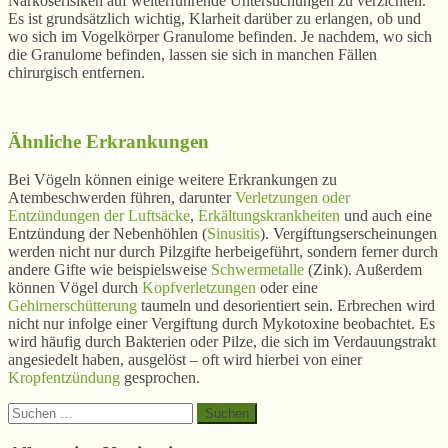
Narkoserisiken auf weiterführende Untersuchungen zu verzichten.
Es ist grundsätzlich wichtig, Klarheit darüber zu erlangen, ob und
wo sich im Vogelkörper Granulome befinden. Je nachdem, wo sich
die Granulome befinden, lassen sie sich in manchen Fällen
chirurgisch entfernen.
Ähnliche Erkrankungen
Bei Vögeln können einige weitere Erkrankungen zu
Atembeschwerden führen, darunter
Verletzungen oder
Entzündungen der Luftsäcke
,
Erkältungskrankheiten
und auch eine
Entzündung der Nebenhöhlen (
Sinusitis
). Vergiftungserscheinungen
werden nicht nur durch Pilzgifte herbeigeführt, sondern ferner durch
andere Gifte wie beispielsweise
Schwermetalle
(Zink). Außerdem
können Vögel durch
Kopfverletzungen
oder eine
Gehirnerschütterung
taumeln und desorientiert sein. Erbrechen wird
nicht nur infolge einer Vergiftung durch Mykotoxine beobachtet. Es
wird häufig durch Bakterien oder Pilze, die sich im Verdauungstrakt
angesiedelt haben, ausgelöst – oft wird hierbei von einer
Kropfentzündung
gesprochen.
Suchen
nach: