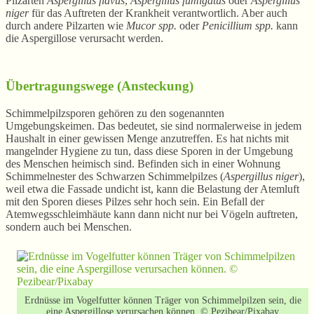
Pilzarten
Aspergillus flavus
,
Aspergillus fumigatus
oder
Aspergillus
niger
für das Auftreten der Krankheit verantwortlich. Aber auch
durch andere Pilzarten wie
Mucor spp.
oder
Penicillium spp.
kann
die Aspergillose verursacht werden.
Übertragungswege (Ansteckung)
Schimmelpilzsporen gehören zu den sogenannten
Umgebungskeimen. Das bedeutet, sie sind normalerweise in jedem
Haushalt in einer gewissen Menge anzutreffen. Es hat nichts mit
mangelnder Hygiene zu tun, dass diese Sporen in der Umgebung
des Menschen heimisch sind. Befinden sich in einer Wohnung
Schimmelnester des Schwarzen Schimmelpilzes (
Aspergillus niger
),
weil etwa die Fassade undicht ist, kann die Belastung der Atemluft
mit den Sporen dieses Pilzes sehr hoch sein. Ein Befall der
Atemwegsschleimhäute kann dann nicht nur bei Vögeln auftreten,
sondern auch bei Menschen.
Erdnüsse im Vogelfutter können Träger von Schimmelpilzen sein, die
eine Aspergillose verursachen können. © Pezibear/Pixabay