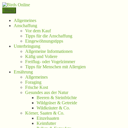
Springe
zum
Menu
Inhalt
Allgemeines
Anschaffung
Vor dem Kauf
Tipps für die Anschaffung
Eingewöhnungstipps
Unterbringung
Allgemeine Informationen
Käfig und Voliere
Freiflug- oder Vogelzimmer
Tipps für Menschen mit Allergien
Ernährung
Allgemeines
Foraging
Frische Kost
Gesundes aus der Natur
Beeren & Steinfrüchte
Wildgräser & Getreide
Wildkräuter & Co.
Körner, Saaten & Co.
Einzelsaaten
Keimfutter