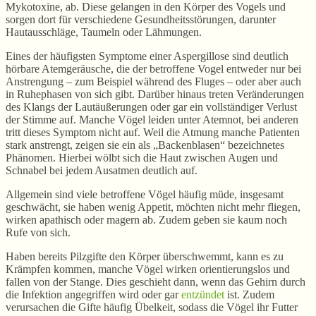
Mykotoxine, ab. Diese gelangen in den Körper des Vogels und
sorgen dort für verschiedene Gesundheitsstörungen, darunter
Hautausschläge, Taumeln oder Lähmungen.
Eines der häufigsten Symptome einer Aspergillose sind deutlich
hörbare Atemgeräusche, die der betroffene Vogel entweder nur bei
Anstrengung – zum Beispiel während des Fluges – oder aber auch
in Ruhephasen von sich gibt. Darüber hinaus treten Veränderungen
des Klangs der Lautäußerungen oder gar ein vollständiger Verlust
der Stimme auf. Manche Vögel leiden unter Atemnot, bei anderen
tritt dieses Symptom nicht auf. Weil die Atmung manche Patienten
stark anstrengt, zeigen sie ein als „Backenblasen“ bezeichnetes
Phänomen. Hierbei wölbt sich die Haut zwischen Augen und
Schnabel bei jedem Ausatmen deutlich auf.
Allgemein sind viele betroffene Vögel häufig müde, insgesamt
geschwächt, sie haben wenig Appetit, möchten nicht mehr fliegen,
wirken apathisch oder magern ab. Zudem geben sie kaum noch
Rufe von sich.
Haben bereits Pilzgifte den Körper überschwemmt, kann es zu
Krämpfen kommen, manche Vögel wirken orientierungslos und
fallen von der Stange. Dies geschieht dann, wenn das Gehirn durch
die Infektion angegriffen wird oder gar
entzündet
ist. Zudem
verursachen die Gifte häufig Übelkeit, sodass die Vögel ihr Futter