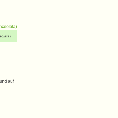
eolata
)
 und auf