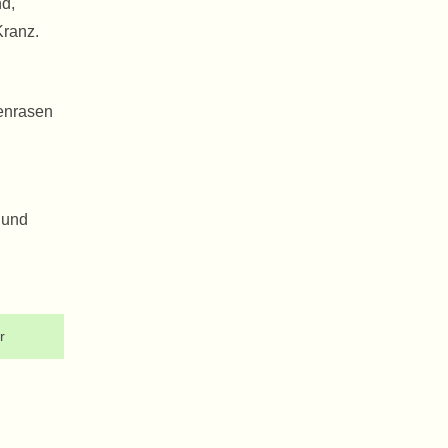
nd,
Kranz.
kenrasen
 und
r