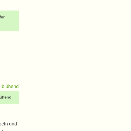
ifer
blühend
geln und