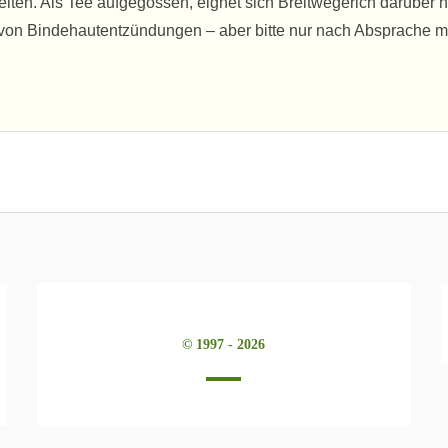
gelten. Als Tee aufgegossen, eignet sich Breitwegerich darüber 
von Bindehautentzündungen – aber bitte nur nach Absprache m
© 1997 - 2026