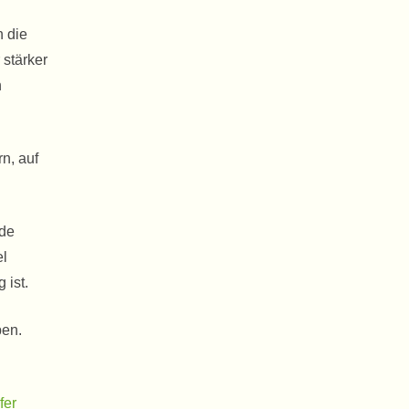
n die
stärker
n
n, auf
nde
el
 ist.
ben.