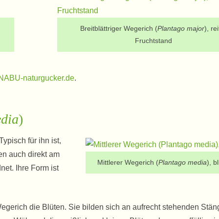
Breitblättriger Wegerich (
Plantago major
), re
Fruchtstand
NABU-naturgucker.de
.
dia
)
ypisch für ihn ist,
en auch direkt am
Mittlerer Wegerich (
Plantago media
), 
et. Ihre Form ist
egerich die Blüten. Sie bilden sich an aufrecht stehenden Stän