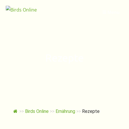
Springe
zum
Menu
Inhalt
Rezepte
>>
Birds Online
>>
Ernährung
>>
Rezepte