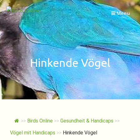
Springe
zum
Menu
Inhalt
Hinkende Vögel
>>
Birds Online
>>
Gesundheit & Handicaps
>>
Vögel mit Handicaps
>>
Hinkende Vögel