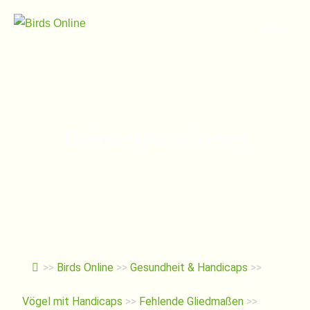
Springe
zum
Menu
Inhalt
Beinamputationen
>>
Birds Online
>>
Gesundheit & Handicaps
>>
Vögel mit Handicaps
>>
Fehlende Gliedmaßen
>>