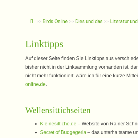
>>
Birds Online
>>
Dies und das
>>
Literatur und
Linktipps
Auf dieser Seite finden Sie Linktipps aus verschie
bisher nicht in der Linksammlung vorhanden ist, dan
nicht mehr funktioniert, wäre ich für eine kurze Mit
online.de
.
Wellensittichseiten
Kleinesittiche.de
– Website von Rainer Schnei
Secret of Budgegeria
– das unterhaltsame und