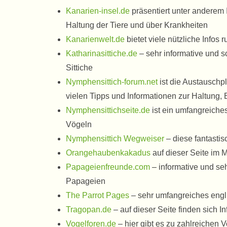
Kanarien-insel.de
präsentiert unter anderem 
Haltung der Tiere und über Krankheiten
Kanarienwelt.de
bietet viele nützliche Info
Katharinasittiche.de
– sehr informative und 
Sittiche
Nymphensittich-forum.net
ist die Austauschp
vielen Tipps und Informationen zur Haltung,
Nymphensittichseite.de
ist ein umfangreiches
Vögeln
Nymphensittich Wegweiser
– diese fantastis
Orangehaubenkakadus
auf dieser Seite im M
Papageienfreunde.com
– informative und se
Papageien
The Parrot Pages
– sehr umfangreiches engl
Tragopan.de
– auf dieser Seite finden sich 
Vogelforen.de
– hier gibt es zu zahlreichen 