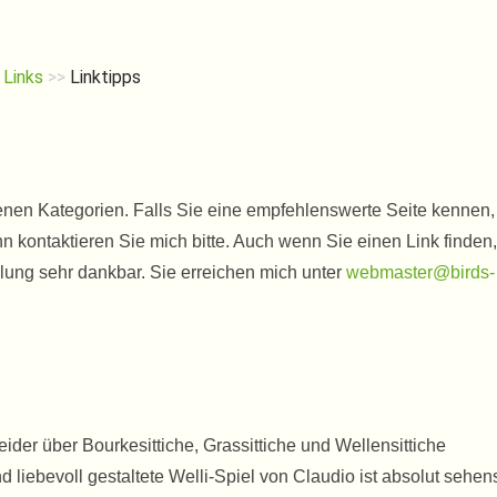
 Links
>>
Linktipps
denen Kategorien. Falls Sie eine empfehlenswerte Seite kennen,
n kontaktieren Sie mich bitte. Auch wenn Sie einen Link finden,
teilung sehr dankbar. Sie erreichen mich unter
webmaster@birds-
der über Bourkesittiche, Grassittiche und Wellensittiche
 liebevoll gestaltete Welli-Spiel von Claudio ist absolut sehen