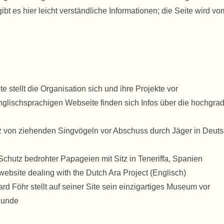
ibt es hier leicht verständliche Informationen; die Seite wird vo
te stellt die Organisation sich und ihre Projekte vor
nglischsprachigen Webseite finden sich Infos über die hochgrad
 von ziehenden Singvögeln vor Abschuss durch Jäger in Deut
chutz bedrohter Papageien mit Sitz in Teneriffa, Spanien
 website dealing with the Dutch Ara Project (Englisch)
rd Föhr stellt auf seiner Site sein einzigartiges Museum vor
reunde