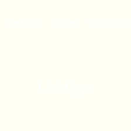
Unterbringung
Ernährung
Gesundheit & Han
Linktipps