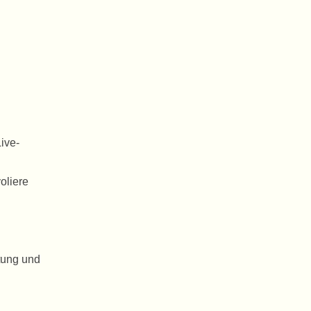
ive-
oliere
ltung und