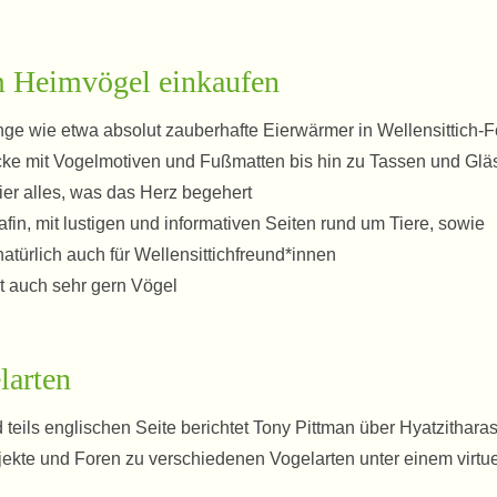
 Heimvögel einkaufen
nge wie etwa absolut zauberhafte Eierwärmer in Wellensittich-
cke mit Vogelmotiven und Fußmatten bis hin zu Tassen und Glä
hier alles, was das Herz begehert
fin, mit lustigen und informativen Seiten rund um Tiere, sowie
atürlich auch für Wellensittichfreund*innen
t auch sehr gern Vögel
larten
 teils englischen Seite berichtet Tony Pittman über Hyatzithara
ojekte und Foren zu verschiedenen Vogelarten unter einem virtu