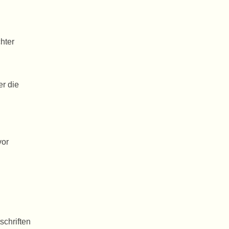
hter
er die
vor
chriften