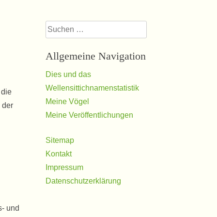
Suchen
nach:
Allgemeine Navigation
Dies und das
Wellensittichnamenstatistik
 die
Meine Vögel
 der
Meine Veröffentlichungen
Sitemap
Kontakt
Impressum
Datenschutzerklärung
s- und