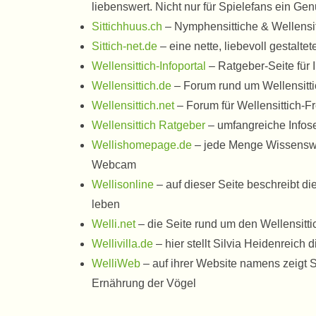
liebenswert. Nicht nur für Spielefans ein Gen
Sittichhuus.ch
– Nymphensittiche & Wellensit
Sittich-net.de
– eine nette, liebevoll gestalte
Wellensittich-Infoportal
– Ratgeber-Seite für I
Wellensittich.de
– Forum rund um Wellensitt
Wellensittich.net
– Forum für Wellensittich-F
Wellensittich Ratgeber
– umfangreiche Infose
Wellishomepage.de
– jede Menge Wissenswert
Webcam
Wellisonline
– auf dieser Seite beschreibt di
leben
Welli.net
– die Seite rund um den Wellensitti
Wellivilla.de
– hier stellt Silvia Heidenreich 
WelliWeb
– auf ihrer Website namens zeigt S
Ernährung der Vögel