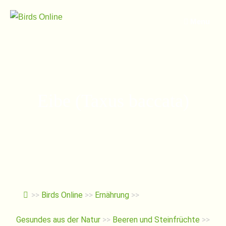
Springe
zum
Menu
Inhalt
Eibe (Taxus baccata)
>>
Birds Online
>>
Ernährung
>>
Gesundes aus der Natur
>>
Beeren und Steinfrüchte
>>