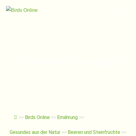
Springe
zum
Menu
Inhalt
Weißdorne (Crataegus)
>>
Birds Online
>>
Ernährung
>>
Gesundes aus der Natur
>>
Beeren und Steinfrüchte
>>