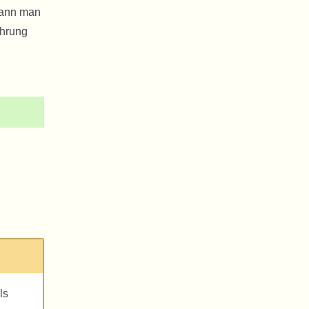
 kann man
ahrung
ls