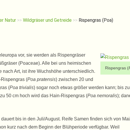
er Natur
>>
Wildgräser und Getreide
>>
Rispengras (Poa)
leuropa vor, sie werden als Rispengräser
üßgräser (Poaceae). Alle bei uns heimischen
Rispengras (
 nach Art, ist ihre Wuchshöhe unterschiedlich.
-Rispengras (
Poa pratensis
) zwischen 20 und
ras (
Poa trivialis
) sogar noch etwas größer werden kann; bis z
s zu 50 cm hoch wird das Hain-Rispengras (
Poa nemoralis
); da
e dauert bis in den Juli/August. Reife Samen finden sich von Mai
chon kurz nach dem Beginn der Blühperiode verfügbar. Weil