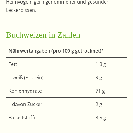
Heimvögeln gern genommener und gesunder
Leckerbissen.
Buchweizen in Zahlen
Nährwertangaben (pro 100 g getrocknet)*
Fett
1,8 g
Eiweiß (Protein)
9 g
Kohlenhydrate
71 g
davon Zucker
2 g
Ballaststoffe
3,5 g