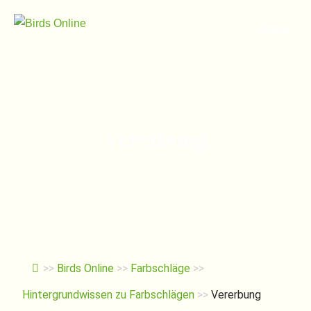
Springe
zum
Menu
Inhalt
Vererbung
>>
Birds Online
>>
Farbschläge
>>
Hintergrundwissen zu Farbschlägen
>>
Vererbung