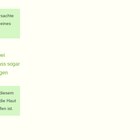
rsachte
 eines
 diesem
 die Haut
en ist.