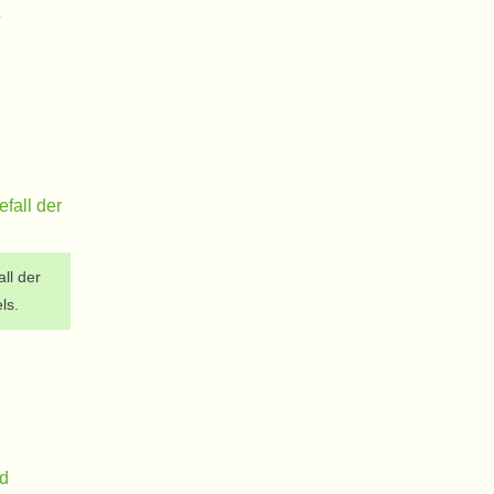
e
ll der
ls.