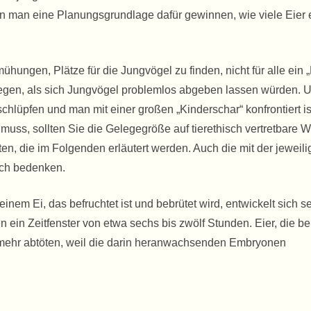
n man eine Planungsgrundlage dafür gewinnen, wie viele Eier 
mühungen, Plätze für die Jungvögel zu finden, nicht für alle ein 
liegen, als sich Jungvögel problemlos abgeben lassen würden. 
chlüpfen und man mit einer großen „Kinderschar“ konfrontiert ist
muss, sollten Sie die Gelegegröße auf tierethisch vertretbare 
ten, die im Folgenden erläutert werden. Auch die mit der jeweil
ich bedenken.
 einem Ei, das befruchtet ist und bebrütet wird, entwickelt sich s
ein Zeitfenster von etwa sechs bis zwölf Stunden. Eier, die ber
t mehr abtöten, weil die darin heranwachsenden Embryonen