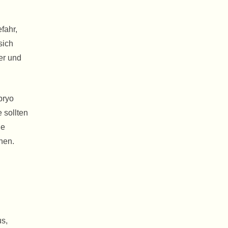
fahr,
sich
er und
bryo
 sollten
ie
hen.
us,