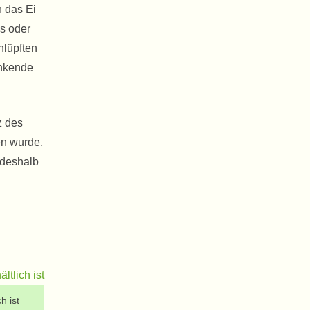
 das Ei
s oder
hlüpften
inkende
z des
en wurde,
 deshalb
h ist