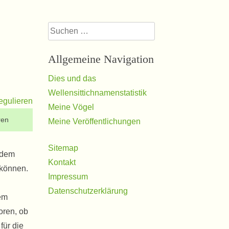
Suchen
nach:
Allgemeine Navigation
Dies und das
Wellensittichnamenstatistik
Meine Vögel
ren
Meine Veröffentlichungen
Sitemap
 dem
Kontakt
 können.
Impressum
Datenschutzerklärung
nem
oren, ob
für die