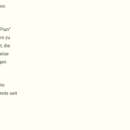
ein
„Plan“
Um zu
, die
Weise
igen
ehr
eits seit