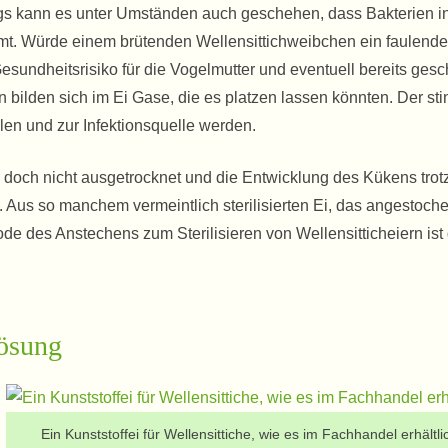
gs kann es unter Umständen auch geschehen, dass Bakterien in
mt. Würde einem brütenden Wellensittichweibchen ein faulende
sundheitsrisiko für die Vogelmutter und eventuell bereits gesc
ilden sich im Ei Gase, die es platzen lassen könnten. Der st
ilen und zur Infektionsquelle werden.
i doch nicht ausgetrocknet und die Entwicklung des Kükens trot
t. Aus so manchem vermeintlich sterilisierten Ei, das angestoch
e des Anstechens zum Sterilisieren von Wellensitticheiern ist
Lösung
Ein Kunststoffei für Wellensittiche, wie es im Fachhandel erhältlic