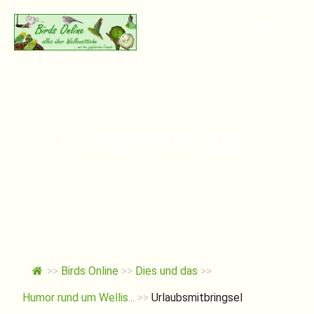
Springe
zum
Menu
Inhalt
Urlaubsmitbringsel
>>
Birds Online
>>
Dies und das
>>
Humor rund um Wellis...
>>
Urlaubsmitbringsel