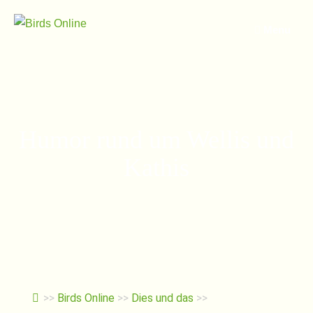
Springe
zum
Menu
Inhalt
Humor rund um Wellis und
Kathis
>>
Birds Online
>>
Dies und das
>>