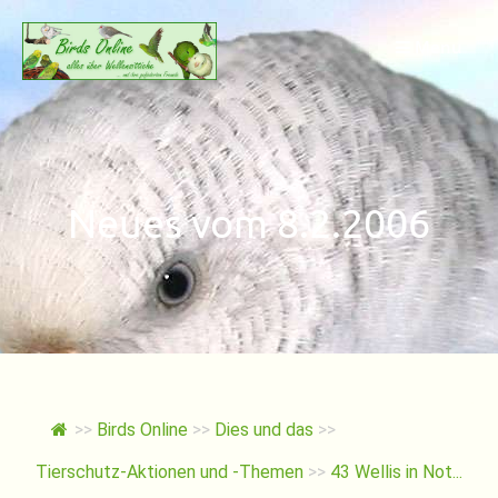
Springe
zum
Menu
Inhalt
Neues vom 8.2.2006
>>
Birds Online
>>
Dies und das
>>
Tierschutz-Aktionen und -Themen
>>
43 Wellis in Not...