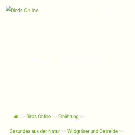
Springe
zum
Menu
Inhalt
Mais (Zea mays)
>>
Birds Online
>>
Ernährung
>>
Gesundes aus der Natur
>>
Wildgräser und Getreide
>>