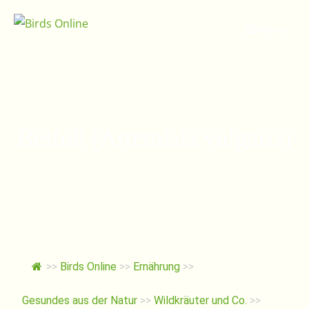
Springe
zum
Menu
Inhalt
Beifuß (Artemisia vulgaris)
>>
Birds Online
>>
Ernährung
>>
Gesundes aus der Natur
>>
Wildkräuter und Co.
>>