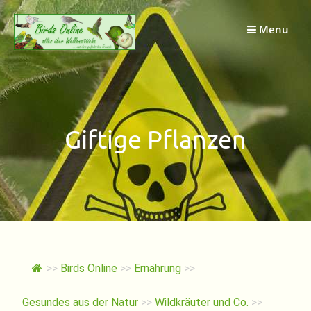
Springe
zum
Menu
Inhalt
Giftige Pflanzen
>>
Birds Online
>>
Ernährung
>>
Gesundes aus der Natur
>>
Wildkräuter und Co.
>>