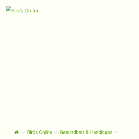
Springe
zum
Menu
Inhalt
Vitamin- und
Nährstoffmangel
>>
Birds Online
>>
Gesundheit & Handicaps
>>