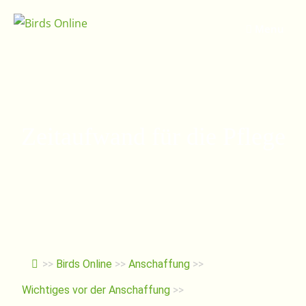
Springe
zum
Menu
Inhalt
Zeitaufwand für die Pflege
>>
Birds Online
>>
Anschaffung
>>
Wichtiges vor der Anschaffung
>>