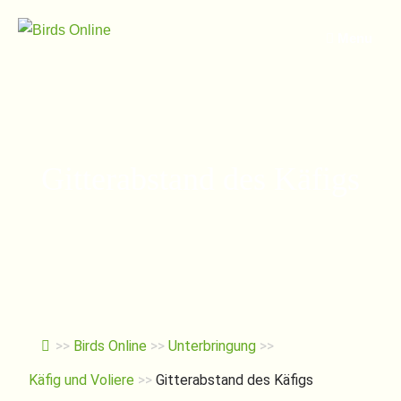
Springe
zum
Menu
Inhalt
Gitterabstand des Käfigs
>>
Birds Online
>>
Unterbringung
>>
Käfig und Voliere
>>
Gitterabstand des Käfigs