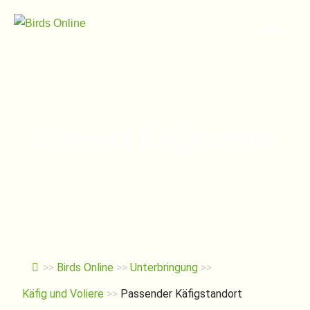
Springe
zum
Menu
Inhalt
Passender Käfigstandort
>>
Birds Online
>>
Unterbringung
>>
Käfig und Voliere
>>
Passender Käfigstandort