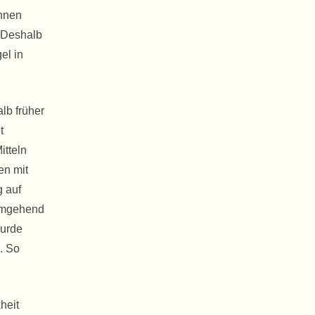
önnen
. Deshalb
el in
lb früher
t
itteln
en mit
g auf
 umgehend
wurde
. So
heit