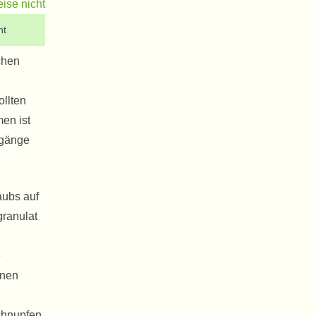
ht
chen
ollten
en ist
ugänge
aubs auf
granulat
e
nnen
Schnupfen