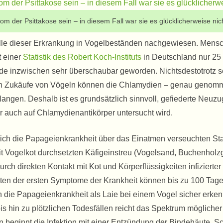
 der Psittakose sein – in diesem Fall war sie es glücklicherweise nic
älle dieser Erkrankung in Vogelbeständen nachgewiesen. Mens
t einer
Statistik des Robert Koch-Instituts
in Deutschland nur 25
lande inzwischen sehr überschaubar geworden. Nichtsdestotrotz s
urch Zukäufe von Vögeln können die Chlamydien – genau genomm
angen. Deshalb ist es grundsätzlich sinnvoll, gefiederte Neuz
r auch auf Chlamydienantikörper untersucht wird.
sich die Papageienkrankheit über das Einatmen verseuchten St
t Vogelkot durchsetzten Käfigeinstreu (Vogelsand, Buchenholz
urch direkten Kontakt mit Kot und Körperflüssigkeiten infizierter
eten der ersten Symptome der Krankheit können bis zu 100 Tag
die Papageienkrankheit als Laie bei einem Vogel sicher erke
is hin zu plötzlichen Todesfällen reicht das Spektrum möglicher
en beginnt die Infektion mit einer Entzündung der Bindehäute, 