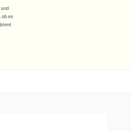
n und
, ob es
stimmt