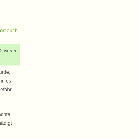
D, woran
urde,
nn es
Gefahr
achte
hädigt