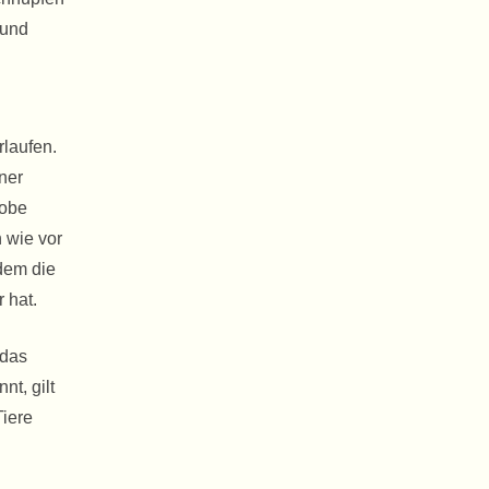
 und
laufen.
ner
robe
 wie vor
 dem die
 hat.
 das
nt, gilt
Tiere