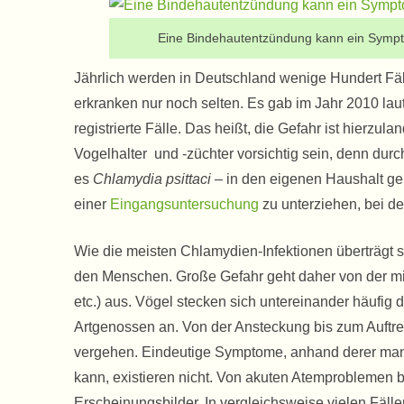
Eine Bindehautentzündung kann ein Symptom
Jährlich werden in Deutschland wenige Hundert F
erkranken nur noch selten. Es gab im Jahr 2010 lau
registrierte Fälle. Das heißt, die Gefahr ist hierzu
Vogelhalter und -züchter vorsichtig sein, denn d
es
Chlamydia psittaci
– in den eigenen Haushalt gel
einer
Eingangsuntersuchung
zu unterziehen, bei de
Wie die meisten Chlamydien-Infektionen überträgt 
den Menschen. Große Gefahr geht daher von der mi
etc.) aus. Vögel stecken sich untereinander häufig d
Artgenossen an. Von der Ansteckung bis zum Auftr
vergehen. Eindeutige Symptome, anhand derer man 
kann, existieren nicht. Von akuten Atemproblemen b
Erscheinungsbilder. In vergleichsweise vielen Fäll