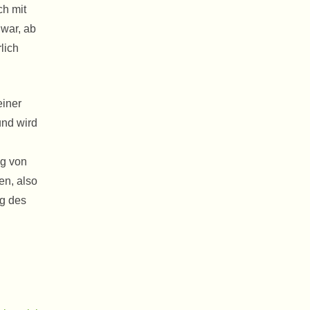
ch mit
 war, ab
lich
einer
und wird
ng von
en, also
ng des