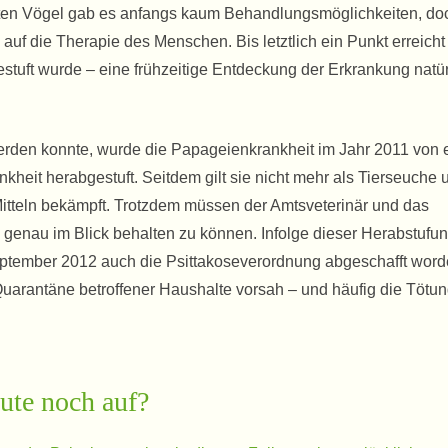
ankten Vögel gab es anfangs kaum Behandlungsmöglichkeiten, do
 auf die Therapie des Menschen. Bis letztlich ein Punkt erreicht
estuft wurde – eine frühzeitige Entdeckung der Erkrankung natür
werden konnte, wurde die Papageienkrankheit im Jahr 2011 von 
nkheit herabgestuft. Seitdem gilt sie nicht mehr als Tierseuche 
Mitteln bekämpft. Trotzdem müssen der Amtsveterinär und das
 genau im Blick behalten zu können. Infolge dieser Herabstufu
 September 2012 auch die Psittakoseverordnung abgeschafft word
uarantäne betroffener Haushalte vorsah – und häufig die Tötu
eute noch auf?