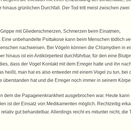
inaus grünlichen Durchfall. Der Tod tritt meist zwischen zwei
Grippe mit Gliederschmerzen, Schmerzen beim Einatmen,
 Eine unbehandelte Psittakose kann beim Menschen tödlich ver
 Menschen nachweisen. Bei Vögeln können die Chlamydien in ei
 hinaus ist ein Antikörpertest durchführbar, für den eine Blutp
dies, dass der Vogel Kontakt mit dem Erreger hatte und ihn nach
as heißt, man hat es also entweder mit einem Vogel zu tun, bei
e überstanden hat und die Erreger noch immer in seinem Körper
, in dem die Papageienkrankheit ausgebrochen war. Heute kann
len ist der Einsatz von Medikamenten möglich. Rechtzeitig erkan
elativ gut behandelbar. Allerdings reicht es mitunter nicht, die 