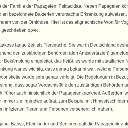
me der Familie der Papageien: Psittacidae. Neben Papageien k
ydien bezeichnete Bakterien verursachte Erkrankung aufweisen
dern von der Ornithose. Hier ist das altgriechische Wort für Vog
, geschrieben óρvις.
takose lange Zeit als Tierseuche. Sie war in Deutschland desha
mgehend den zuständigen Behörden (den Amtstierärzten) gemelde
ekämpfung eingeleitet, das heißt, es wurde mit staatlichen M
kung war es wichtig, dass genau bekannt war, welche Person
fektionskette wurde sehr genau verfolgt. Die Regelungen in Bezu
o streng, dass sogar Verdachtsfälle den zuständigen Behörden
ich früher auch hinsichtlich der Papageienkrankheit. Außerdem 
 immer sie irgendwo auftrat, zum Beispiel mit Hinweisschildern
en infizierten Tieren und Personen versehentlich nähern.
ne, Babys, Kleinkinder und Senioren galt die Papageienkrank