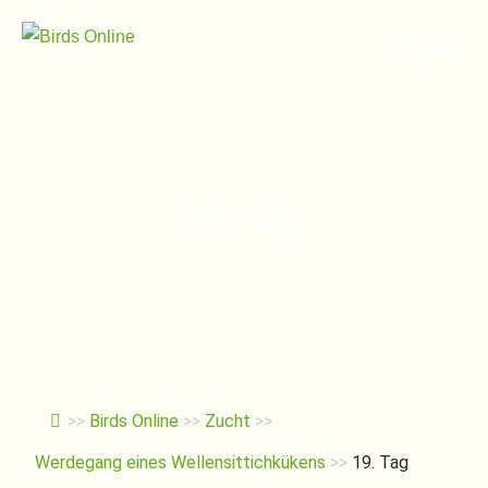
Springe
zum
Menu
Inhalt
19. Tag
>>
Birds Online
>>
Zucht
>>
Werdegang eines Wellensittichkükens
>>
19. Tag