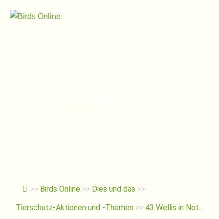
Springe
zum
Menu
Inhalt
Neues vom 27.3.2006
>>
Birds Online
>>
Dies und das
>>
Tierschutz-Aktionen und -Themen
>>
43 Wellis in Not...