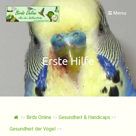
Springe
zum
Menu
Inhalt
Erste Hilfe
>>
Birds Online
>>
Gesundheit & Handicaps
>>
Gesundheit der Vögel
>>