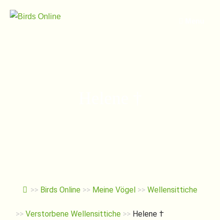
Springe
zum
Menu
Inhalt
Helene †
>>
Birds Online
>>
Meine Vögel
>>
Wellensittiche
>>
Verstorbene Wellensittiche
>>
Helene †