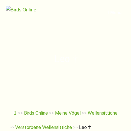
Springe
zum
Menu
Inhalt
Leo †
>>
Birds Online
>>
Meine Vögel
>>
Wellensittiche
>>
Verstorbene Wellensittiche
>>
Leo †