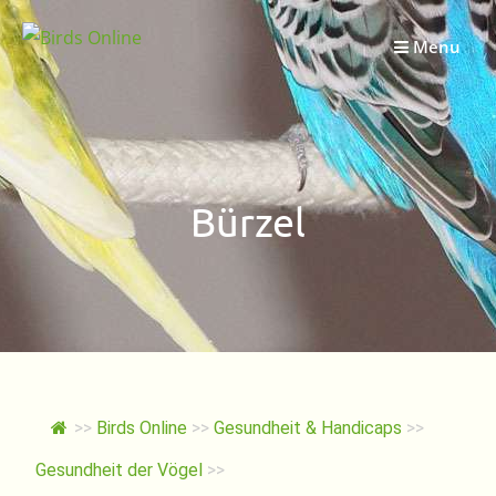
Springe
zum
Menu
Inhalt
Bürzel
>>
Birds Online
>>
Gesundheit & Handicaps
>>
Gesundheit der Vögel
>>