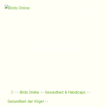
Springe
zum
Menu
Inhalt
Hyperkeratose
>>
Birds Online
>>
Gesundheit & Handicaps
>>
Gesundheit der Vögel
>>