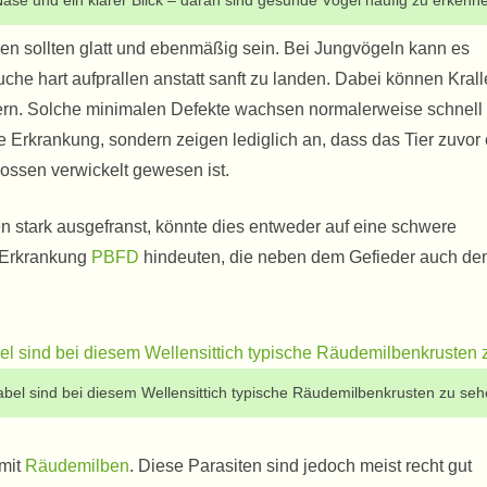
ase und ein klarer Blick – daran sind gesunde Vögel häufig zu erkenn
en sollten glatt und ebenmäßig sein. Bei Jungvögeln kann es
che hart aufprallen anstatt sanft zu landen. Dabei können Kral
tern. Solche minimalen Defekte wachsen normalerweise schnell
e Erkrankung, sondern zeigen lediglich an, dass das Tier zuvor
nossen verwickelt gewesen ist.
n stark ausgefranst, könnte dies entweder auf eine schwere
e Erkrankung
PBFD
hindeuten, die neben dem Gefieder auch de
el sind bei diesem Wellensittich typische Räudemilbenkrusten zu seh
 mit
Räudemilben
. Diese Parasiten sind jedoch meist recht gut