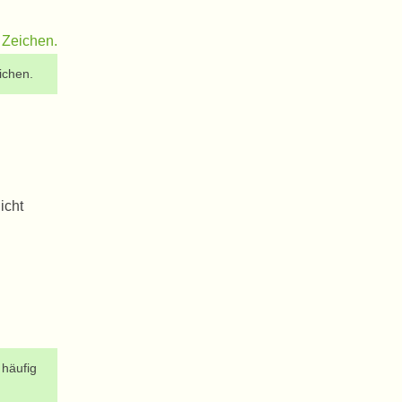
ichen.
icht
 häufig