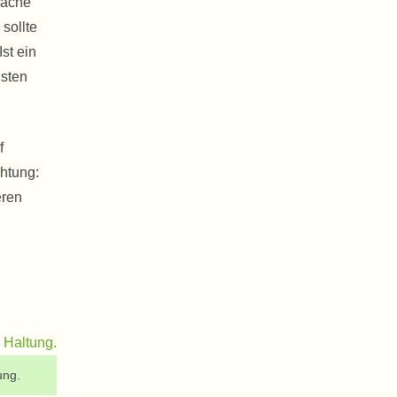
wäche
sollte
Ist ein
isten
f
chtung:
eren
ung.