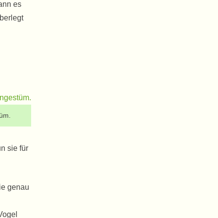
ann es
berlegt
tüm.
n sie für
Sie genau
Vogel