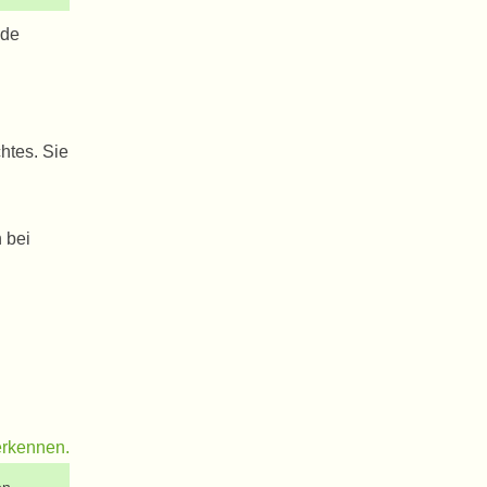
nde
htes. Sie
n bei