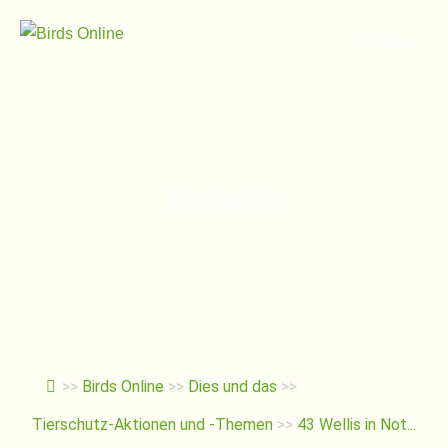
Springe
zum
Menu
Inhalt
Isobella
>>
Birds Online
>>
Dies und das
>>
Tierschutz-Aktionen und -Themen
>>
43 Wellis in Not...