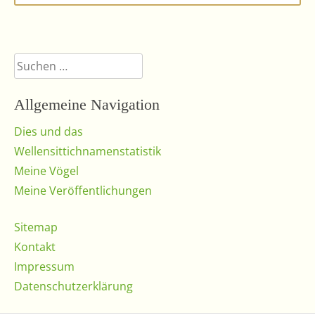
Farbschlägen wie z. B. Schecken
aufgehellten Vögeln
gelb sowie hellgrau bei aufgehellten
Vögeln
Suchen
nach:
Allgemeine Navigation
Dies und das
Wellensittichnamenstatistik
Meine Vögel
Meine Veröffentlichungen
Lutino, Weibchen
Sitemap
Normal hellgrün, Weibchen
Kontakt
Impressum
Normal dunkelgrün, Männchen
Datenschutzerklärung
Normal olivgrün, Weibchen