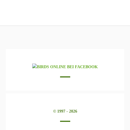
Normal graugrün, Weibchen
Lutino, junges Weibchen (noch nicht geschlechtsreif)
Normal hellgrün, Männchen
Normal dunkelgrün mit 1 Violettfaktor, Weibchen
Normal olivgrün, Männchen
Normal graugrün Texas Clearbody, Männchen
© 1997 - 2026