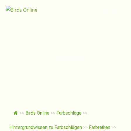
Springe
zum
Menu
Inhalt
Grünreihe
>>
Birds Online
>>
Farbschläge
>>
Hintergrundwissen zu Farbschlägen
>>
Farbreihen
>>