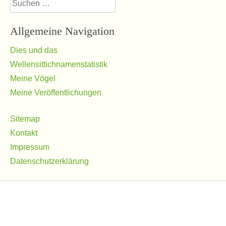
Suchen
nach:
Normal dunkelblau, Weibchen
Allgemeine Navigation
Normal Hellflügel violett, junges Männchen
Dies und das
Wellensittichnamenstatistik
Kein grauer Vogel, sondern einer aus der Blaureihe:
Meine Vögel
normal mauve-violett, Jungtier
Albino, Weibchen
Meine Veröffentlichungen
Europäisches Gelbgesicht 2 (EGG 2) Albino, Weibchen
Sitemap
Kontakt
Impressum
Datenschutzerklärung
Normal Hellflügel hellblau, Weibchen