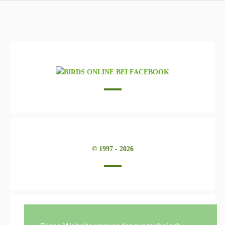
Doppelfaktoriger Spangle Europäisches Gelbgesicht 2
(EGG2) blau, Männchen
Einfaktoriger Spangle dunkelblau, Weibchen
Opalin Falbe violett, Männchen
Normal Zimter hellblau, Weibchen
Normal mauve 1 Violettfaktor, Männchen
Albino, Weibchen
© 1997 - 2026