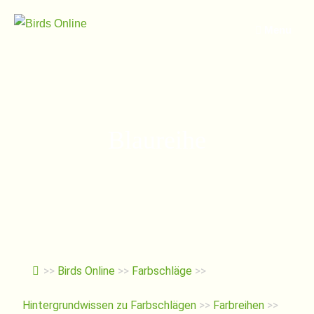
Springe
zum
Menu
Inhalt
Blaureihe
>>
Birds Online
>>
Farbschläge
>>
Hintergrundwissen zu Farbschlägen
>>
Farbreihen
>>