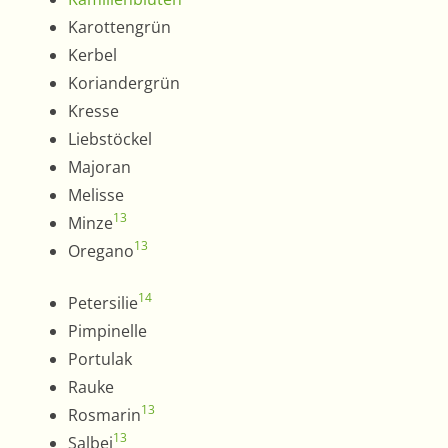
Karottengrün
Kerbel
Koriandergrün
Kresse
Liebstöckel
Majoran
Melisse
13
Minze
13
Oregano
14
Petersilie
Pimpinelle
Portulak
Rauke
13
Rosmarin
13
Salbei