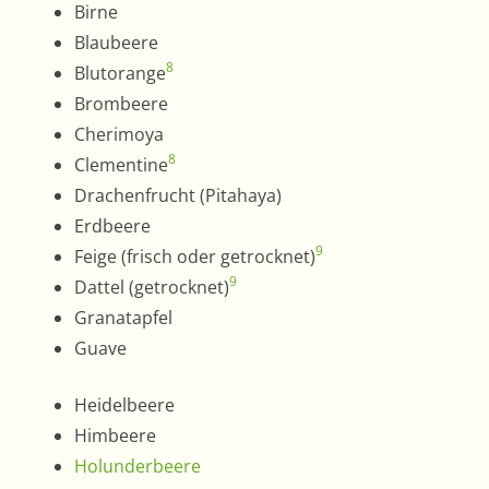
Birne
Blaubeere
8
Blutorange
Brombeere
Cherimoya
8
Clementine
Drachenfrucht (Pitahaya)
Erdbeere
9
Feige (frisch oder getrocknet)
9
Dattel (getrocknet)
Granatapfel
Guave
Heidelbeere
Himbeere
Holunderbeere