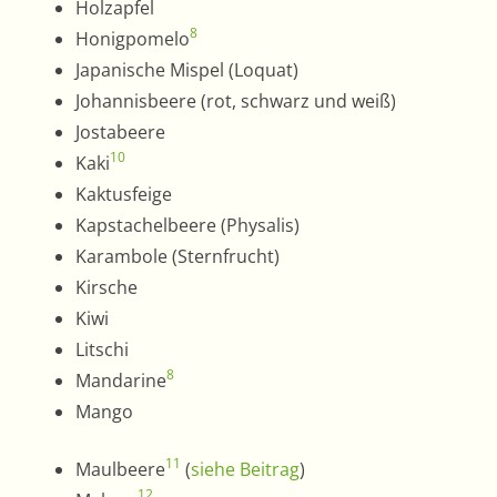
Holzapfel
8
Honigpomelo
Japanische Mispel (Loquat)
Johannisbeere (rot, schwarz und weiß)
Jostabeere
10
Kaki
Kaktusfeige
Kapstachelbeere (Physalis)
Karambole (Sternfrucht)
Kirsche
Kiwi
Litschi
8
Mandarine
Mango
11
Maulbeere
(
siehe Beitrag
)
12