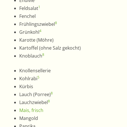
Endivie
1
Feldsalat
Fenchel
8
Frühlingszwiebel
4
Grünkohl
Karotte (Möhre)
Kartoffel (ohne Salz gekocht)
8
Knoblauch
Knollensellerie
5
Kohlrabi
Kürbis
8
Lauch (Porree)
8
Lauchzwiebel
Mais, frisch
Mangold
Paprika