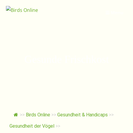
Springe
zum
Menu
Inhalt
Gesunde Frischkost
>>
Birds Online
>>
Gesundheit & Handicaps
>>
Gesundheit der Vögel
>>