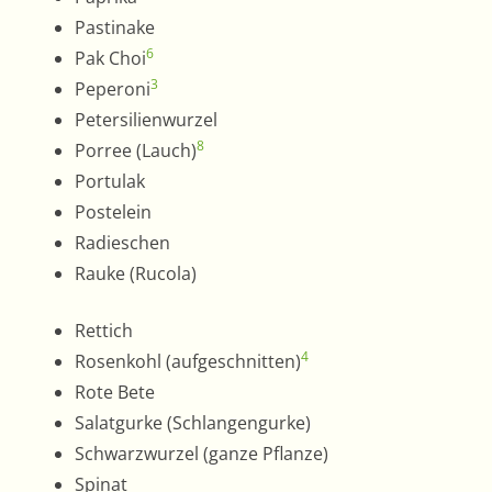
Pastinake
6
Pak Choi
3
Peperoni
Petersilienwurzel
8
Porree (Lauch)
Portulak
Postelein
Radieschen
Rauke (Rucola)
Rettich
4
Rosenkohl (aufgeschnitten)
Rote Bete
Salatgurke (Schlangengurke)
Schwarzwurzel (ganze Pflanze)
Spinat