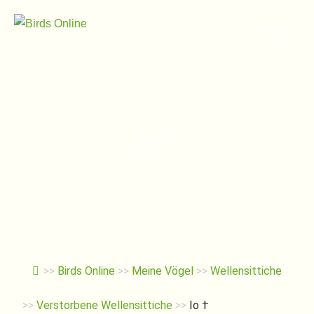
Springe
zum
Menu
Inhalt
Io †
>>
Birds Online
>>
Meine Vögel
>>
Wellensittiche
>>
Verstorbene Wellensittiche
>>
Io †