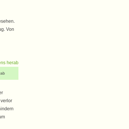
gesehen.
ug. Von
rab
er
verlor
hindern
aum