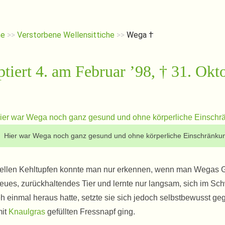
he
>>
Verstorbene Wellensittiche
>>
Wega †
tiert 4. am Februar ’98, † 31. Okt
Hier war Wega noch ganz gesund und ohne körperliche Einschränku
r hellen Kehltupfen konnte man nur erkennen, wenn man Wegas 
heues, zurückhaltendes Tier und lernte nur langsam, sich im S
h einmal heraus hatte, setzte sie sich jedoch selbstbewusst ge
mit
Knaulgras
gefüllten Fressnapf ging.