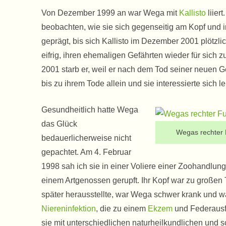
Von Dezember 1999 an war Wega mit
Kallisto
liier
beobachten, wie sie sich gegenseitig am Kopf und 
geprägt, bis sich Kallisto im Dezember 2001 plötz
eifrig, ihren ehemaligen Gefährten wieder für sich z
2001 starb er, weil er nach dem Tod seiner neuen 
bis zu ihrem Tode allein und sie interessierte sic
Gesundheitlich hatte Wega
das Glück
Wegas rechter 
bedauerlicherweise nicht
gepachtet. Am 4. Februar
1998 sah ich sie in einer Voliere einer Zoohandlun
einem Artgenossen gerupft. Ihr Kopf war zu großen 
später herausstellte, war Wega schwer krank und 
Niereninfektion
, die zu einem
Ekzem
und Federausfa
sie mit unterschiedlichen naturheilkundlichen und