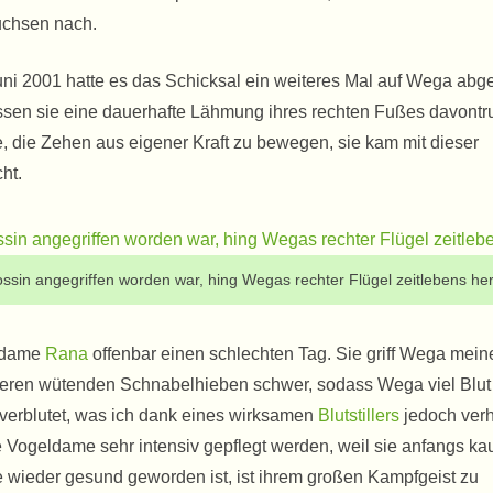
uchsen nach.
 Juni 2001 hatte es das Schicksal ein weiteres Mal auf Wega ab
e dessen sie eine dauerhafte Lähmung ihres rechten Fußes davontr
, die Zehen aus eigener Kraft zu bewegen, sie kam mit dieser
ht.
ssin angegriffen worden war, hing Wegas rechter Flügel zeitlebens he
chdame
Rana
offenbar einen schlechten Tag. Sie griff Wega mein
hreren wütenden Schnabelhieben schwer, sodass Wega viel Blut 
erblutet, was ich dank eines wirksamen
Blutstillers
jedoch ver
e Vogeldame sehr intensiv gepflegt werden, weil sie anfangs k
ie wieder gesund geworden ist, ist ihrem großen Kampfgeist zu