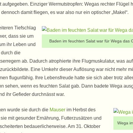
t aufgegeben. Einziger Wermutstropfen: Wegas rechter Flügel h
 dennoch damit fliegen, es war also nur ein optischer „Makel“.
teren Tiefschlag
wer, dass sie um
Baden im feuchten Salat war für Wega das 
um ihr Leben und
 durch die
serregern ab. Dadurch atrophierte ihre Flugmuskulatur, was auf
 zurückbildete. Eine Umkehr dieser Auflösung war nicht mehr mö
 flugunfähig. Ihre Lebensfreude hatte sie sich aber trotz all
nn sehen, wenn es feuchten Salat gab. Dann badete Wega aus
und ihr Gefieder durchnässt war.
en wurde sie durch die
Mauser
im Herbst des
 sie mit gesunder Ernährung, Futterzusätzen und
Wega im
 scheiterten bedauerlicherweise. Am 31. Oktober