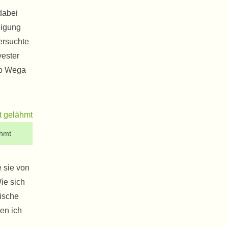
 dabei
eigung
ersuchte
vester
eb Wega
ähmt
 sie von
ie sich
nische
en ich