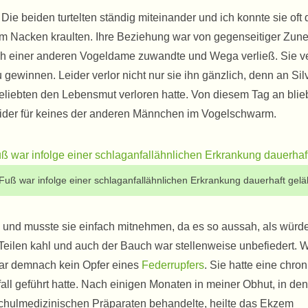
t. Die beiden turtelten ständig miteinander und ich konnte sie oft
im Nacken kraulten. Ihre Beziehung war von gegenseitiger Zun
lich einer anderen Vogeldame zuwandte und Wega verließ. Sie v
u gewinnen. Leider verlor nicht nur sie ihn gänzlich, denn an Sil
Geliebten den Lebensmut verloren hatte. Von diesem Tag an bli
h leider für keines der anderen Männchen im Vogelschwarm.
Fuß war infolge einer schlaganfallähnlichen Erkrankung dauerhaft gel
g und musste sie einfach mitnehmen, da es so aussah, als würde
Teilen kahl und auch der Bauch war stellenweise unbefiedert. W
war demnach kein Opfer eines
Federrupfers
. Sie hatte eine chro
ll geführt hatte. Nach einigen Monaten in meiner Obhut, in den
 schulmedizinischen Präparaten behandelte, heilte das Ekzem