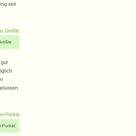
ing seit
Größte
 gut
glich.
em
gelassen
 Porträt