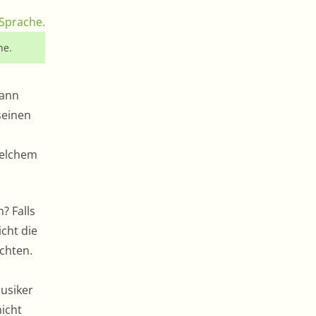
he.
Dann
seinen
welchem
? Falls
icht die
öchten.
Musiker
nicht