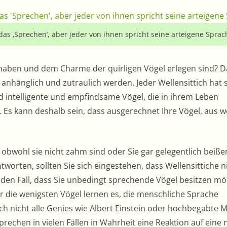
 das ‚Sprechen‘, aber jeder von ihnen spricht seine arteigene Sprac
bt haben und dem Charme der quirligen Vögel erlegen sind? 
e anhänglich und zutraulich werden. Jeder Wellensittich hat 
d intelligente und empfindsame Vögel, die in ihrem Leben
Es kann deshalb sein, dass ausgerechnet Ihre Vögel, aus 
obwohl sie nicht zahm sind oder Sie gar gelegentlich beißen
tworten, sollten Sie sich eingestehen, dass Wellensittiche n
für den Fall, dass Sie unbedingt sprechende Vögel besitzen m
ur die wenigsten Vögel lernen es, die menschliche Sprache
h nicht alle Genies wie Albert Einstein oder hochbegabte 
echen in vielen Fällen in Wahrheit eine Reaktion auf eine 