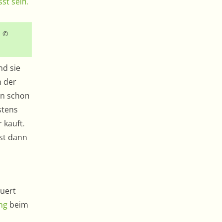
. ©
nd sie
n der
in schon
stens
 kauft.
ist dann
uert
ng
beim