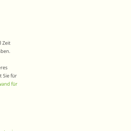
 Zeit
aben.
eres
 Sie für
wand für