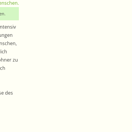
en.
intensiv
rungen
nschen,
lich
wohner zu
ich
se des