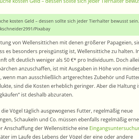
che kosten Geld – dessen sollte sich jeder Tierhalter bewusst sein
kschneider2991/Pixabay
ltung von Wellensittichen mit denen größerer Papageien, si
ss es besonders preisgünstig ist, Wellensittiche zu halten. I
ft oft deutlich weniger als 50 €* pro Individuum. Doch alle
pärchen anzuschaffen, ist mit Ausgaben in Höhe von minde
nur, wenn man ausschließlich artgerechtes Zubehör und Futter
kte, sind die Kosten erheblich geringer. Aber die Haltung 
ligkäufen“ ist deshalb abzuraten.
 die Vögel täglich ausgewogenes Futter, regelmäßig neue
ngen, Schaukeln und Co. müssen ebenfalls regelmäßig erne
r Anschaffung der Wellensittiche eine
Eingangsuntersuchu
päter im Laufe des Lebens der Vögel der eine oder andere