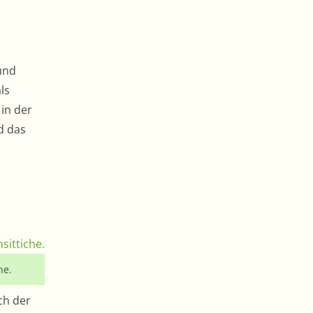
und
ls
 in der
d das
he.
ch der