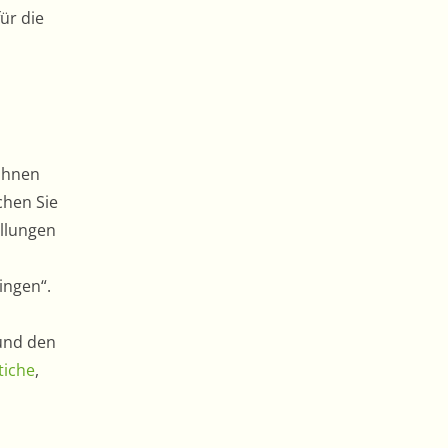
ür die
 Ihnen
chen Sie
ellungen
ingen“.
 und den
tiche
,