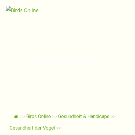
Springe
zum
Menu
Inhalt
Kahle Kloake
>>
Birds Online
>>
Gesundheit & Handicaps
>>
Gesundheit der Vögel
>>