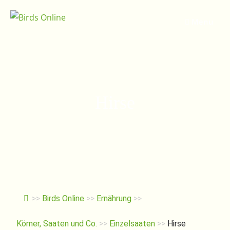
Springe
zum
Menu
Inhalt
Hirse
>>
Birds Online
>>
Ernährung
>>
Körner, Saaten und Co.
>>
Einzelsaaten
>>
Hirse