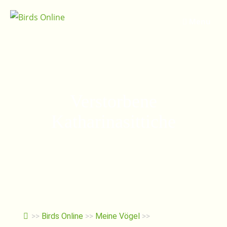
Springe
zum
Menu
Inhalt
Verstorbene
Katharinasittiche
>>
Birds Online
>>
Meine Vögel
>>