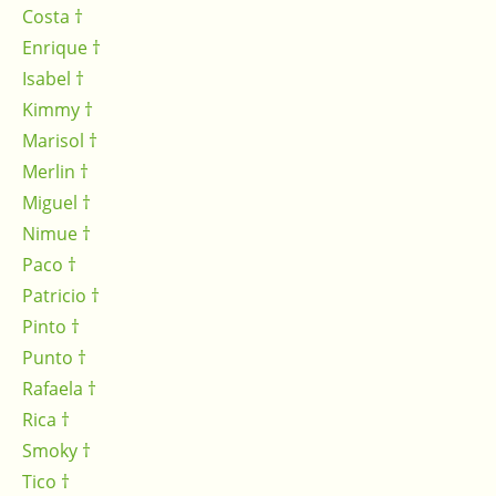
Costa †
Enrique †
Isabel †
Kimmy †
Marisol †
Merlin †
Miguel †
Nimue †
Paco †
Patricio †
Pinto †
Punto †
Rafaela †
Rica †
Smoky †
Tico †